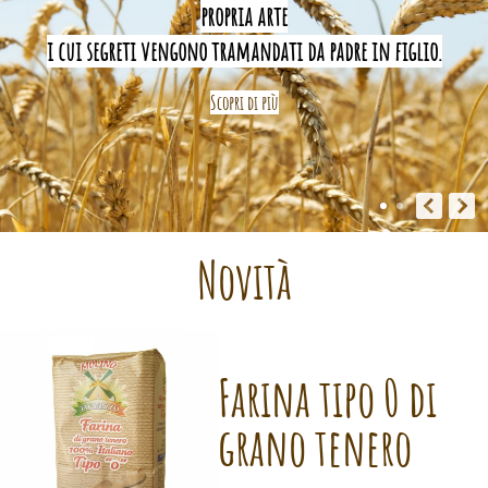
propria arte
i cui segreti vengono tramandati da padre in figlio.
Scopri di più
Novità
Farina tipo 0 di
grano tenero