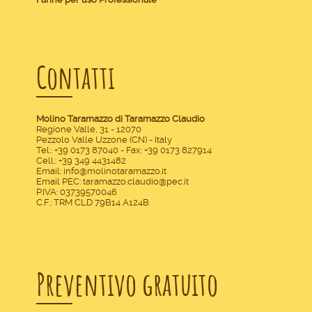
Contatti
Molino Taramazzo di Taramazzo Claudio
Regione Valle, 31 - 12070
Pezzolo Valle Uzzone (CN) - Italy
Tel.:
+39 0173 87040
- Fax: +39 0173 827914
Cell.:
+39 349 4431482
Email:
info@molinotaramazzo.it
Email PEC:
taramazzo.claudio@pec.it
P.IVA: 03739570046
C.F.: TRM CLD 79B14 A124B
Preventivo gratuito