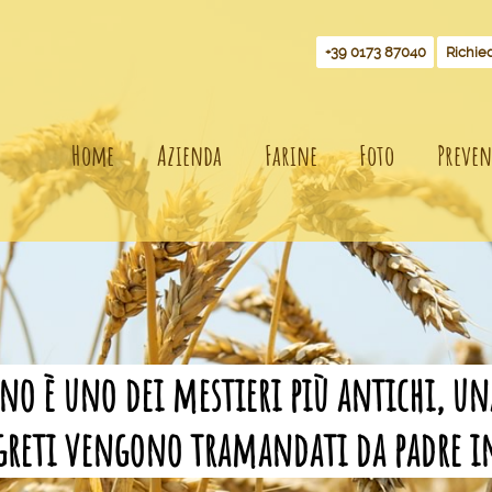
+39 0173 87040
Richie
Home
Azienda
Farine
Foto
Preven
no è uno dei mestieri più antichi, una
egreti vengono tramandati da padre in